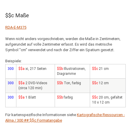
$$c Maße
RDA-E-M375
Wenn nicht anders vorgeschrieben, werden die Maße in Zentimetern,
aufgerundet auf volle Zentimeter erfasst. Es wird das metrische
Symbol "cm" verwendet und nach der Ziffer ein Spatium gesetzt.
Beispiele:
300
$$a
xi, 217 Seiten
$$b
Illustrationen,
$$c
21 cm
Diagramme
300
$$a
2 DVD-Videos
$$b
Ton, farbig
$$c
12 cm
(circa 120 min)
300
$$a
1 Blatt
$$b
farbig
$$c
20 cm, gefaltet
10 x 12 cm
Für kartenspezifische Informationen siehe
Kartografische Ressourcen -
Alma / 300 ## $$c Formatangabe