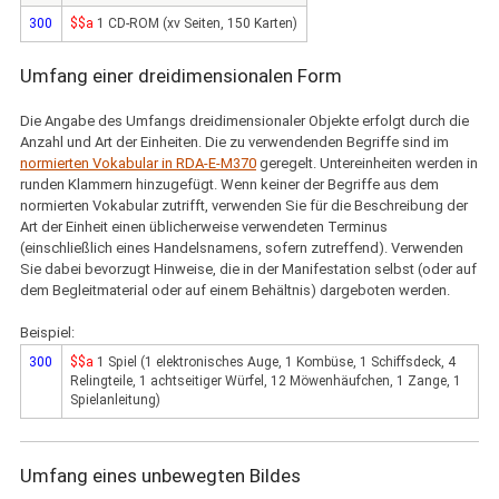
300
$$a
1 CD-ROM (xv Seiten, 150 Karten)
Umfang einer dreidimensionalen Form
Die Angabe des Umfangs dreidimensionaler Objekte erfolgt durch die
Anzahl und Art der Einheiten. Die zu verwendenden Begriffe sind im
normierten Vokabular in RDA-E-M370
geregelt. Untereinheiten werden in
runden Klammern hinzugefügt. Wenn keiner der Begriffe aus dem
normierten Vokabular zutrifft, verwenden Sie für die Beschreibung der
Art der Einheit einen üblicherweise verwendeten Terminus
(einschließlich eines Handelsnamens, sofern zutreffend). Verwenden
Sie dabei bevorzugt Hinweise, die in der Manifestation selbst (oder auf
dem Begleitmaterial oder auf einem Behältnis) dargeboten werden.
Beispiel:
300
$$a
1 Spiel (1 elektronisches Auge, 1 Kombüse, 1 Schiffsdeck, 4
Relingteile, 1 achtseitiger Würfel, 12 Möwenhäufchen, 1 Zange, 1
Spielanleitung)
Umfang eines unbewegten Bildes