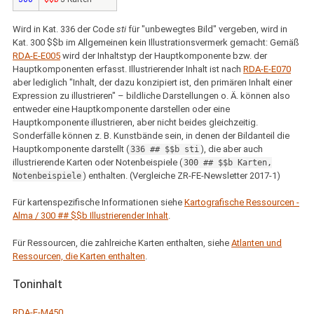
Wird in Kat. 336 der Code
sti
für "unbewegtes Bild" vergeben, wird in
Kat. 300 $$b im Allgemeinen kein Illustrationsvermerk gemacht: Gemäß
RDA-E-E005
wird der Inhaltstyp der Hauptkomponente bzw. der
Hauptkomponenten erfasst. Illustrierender Inhalt ist nach
RDA-E-E070
aber lediglich "Inhalt, der dazu konzipiert ist, den primären Inhalt einer
Expression zu illustrieren" – bildliche Darstellungen o. Ä. können also
entweder eine Hauptkomponente darstellen oder eine
Hauptkomponente illustrieren, aber nicht beides gleichzeitig.
Sonderfälle können z. B. Kunstbände sein, in denen der Bildanteil die
Hauptkomponente darstellt (
), die aber auch
336 ## $$b sti
illustrierende Karten oder Notenbeispiele (
300 ## $$b Karten,
) enthalten. (Vergleiche ZR-FE-Newsletter 2017-1)
Notenbeispiele
Für kartenspezifische Informationen siehe
Kartografische Ressourcen -
Alma / 300 ## $$b Illustrierender Inhalt
.
Für Ressourcen, die zahlreiche Karten enthalten, siehe
Atlanten und
Ressourcen, die Karten enthalten
.
Toninhalt
RDA-E-M450