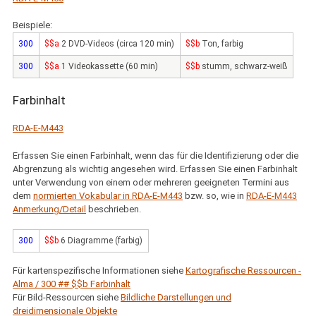
Beispiele:
300
$$a
2 DVD-Videos (circa 120 min)
$$b
Ton, farbig
300
$$a
1 Videokassette (60 min)
$$b
stumm, schwarz-weiß
Farbinhalt
RDA-E-M443
Erfassen Sie einen Farbinhalt, wenn das für die Identifizierung oder die
Abgrenzung als wichtig angesehen wird. Erfassen Sie einen Farbinhalt
unter Verwendung von einem oder mehreren geeigneten Termini aus
dem
normierten Vokabular in RDA-E-M443
bzw. so, wie in
RDA-E-M443
Anmerkung/Detail
beschrieben.
300
$$b
6 Diagramme (farbig)
Für kartenspezifische Informationen siehe
Kartografische Ressourcen -
Alma / 300 ## $$b Farbinhalt
Für Bild-Ressourcen siehe
Bildliche Darstellungen und
dreidimensionale Objekte