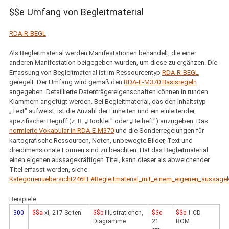
$$e Umfang von Begleitmaterial
RDA-R-BEGL
Als Begleitmaterial werden Manifestationen behandelt, die einer
anderen Manifestation beigegeben wurden, um diese zu ergänzen. Die
Erfassung von Begleitmaterial ist im Ressourcentyp
RDA-R-BEGL
geregelt. Der Umfang wird gemäß den
RDA-E-M370 Basisregeln
angegeben. Detaillierte Datenträgereigenschaften können in runden
Klammern angefügt werden. Bei Begleitmaterial, das den Inhaltstyp
„Text" aufweist, ist die Anzahl der Einheiten und ein einleitender,
spezifischer Begriff (z. B. „Booklet" oder „Beiheft") anzugeben. Das
normierte Vokabular in RDA-E-M370
und die Sonderregelungen für
kartografische Ressourcen, Noten, unbewegte Bilder, Text und
dreidimensionale Formen sind zu beachten. Hat das Begleitmaterial
einen eigenen aussagekräftigen Titel, kann dieser als abweichender
Titel erfasst werden, siehe
Kategorienuebersicht246FE#Begleitmaterial_mit_einem_eigenen_aussagekr
Beispiele
300
$$a
xi, 217 Seiten
$$b
Illustrationen,
$$c
$$e
1 CD-
Diagramme
21
ROM