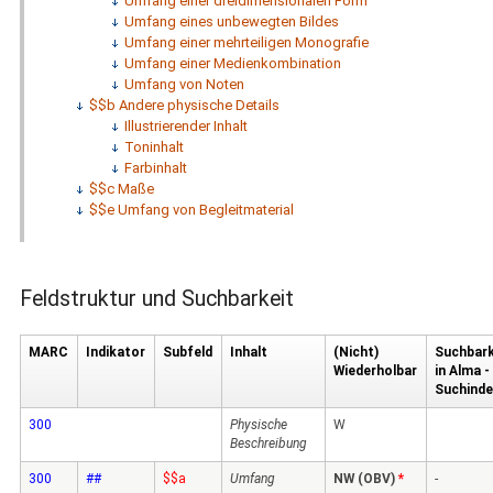
Umfang einer dreidimensionalen Form
Umfang eines unbewegten Bildes
Umfang einer mehrteiligen Monografie
Umfang einer Medienkombination
Umfang von Noten
$$b Andere physische Details
Illustrierender Inhalt
Toninhalt
Farbinhalt
$$c Maße
$$e Umfang von Begleitmaterial
Feldstruktur und Suchbarkeit
MARC
Indikator
Subfeld
Inhalt
(Nicht)
Suchbark
Wiederholbar
in Alma -
Suchinde
300
Physische
W
Beschreibung
300
##
$$a
Umfang
NW (OBV)
*
-