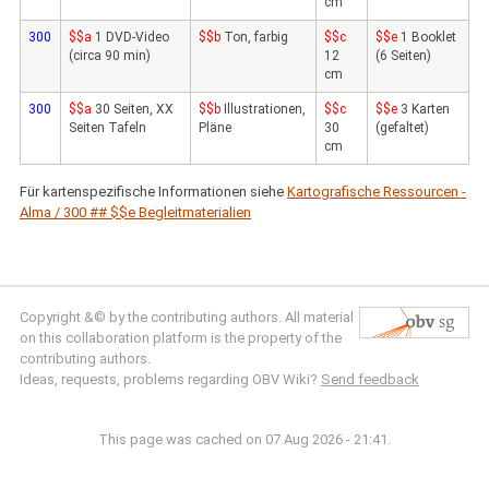
cm
300
$$a
1 DVD-Video
$$b
Ton, farbig
$$c
$$e
1 Booklet
(circa 90 min)
12
(6 Seiten)
cm
300
$$a
30 Seiten, XX
$$b
Illustrationen,
$$c
$$e
3 Karten
Seiten Tafeln
Pläne
30
(gefaltet)
cm
Für kartenspezifische Informationen siehe
Kartografische Ressourcen -
Alma / 300 ## $$e Begleitmaterialien
Copyright &© by the contributing authors. All material
on this collaboration platform is the property of the
contributing authors.
Ideas, requests, problems regarding OBV Wiki?
Send feedback
This page was cached on 07 Aug 2026 - 21:41.