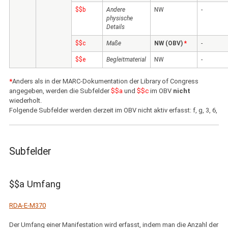
$$b
Andere
NW
-
physische
Details
$$c
Maße
NW (OBV)
*
-
$$e
Begleitmaterial
NW
-
*
Anders als in der MARC-Dokumentation der Library of Congress
angegeben, werden die Subfelder
$$a
und
$$c
im OBV
nicht
wiederholt.
Folgende Subfelder werden derzeit im OBV nicht aktiv erfasst: f, g, 3, 6,
Subfelder
$$a Umfang
RDA-E-M370
Der Umfang einer Manifestation wird erfasst, indem man die Anzahl der