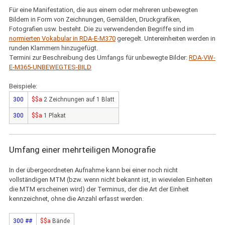
Für eine Manifestation, die aus einem oder mehreren unbewegten
Bildern in Form von Zeichnungen, Gemälden, Druckgrafiken,
Fotografien usw. besteht. Die zu verwendenden Begriffe sind im
normierten Vokabular in RDA-E-M370
geregelt. Untereinheiten werden in
runden Klammern hinzugefügt.
Termini zur Beschreibung des Umfangs für unbewegte Bilder:
RDA-VW-
E-M365-UNBEWEGTES-BILD
Beispiele:
300
$$a
2 Zeichnungen auf 1 Blatt
300
$$a
1 Plakat
Umfang einer mehrteiligen Monografie
In der übergeordneten Aufnahme kann bei einer noch nicht
vollständigen MTM (bzw. wenn nicht bekannt ist, in wievielen Einheiten
die MTM erscheinen wird) der Terminus, der die Art der Einheit
kennzeichnet, ohne die Anzahl erfasst werden.
300 ##
$$a
Bände