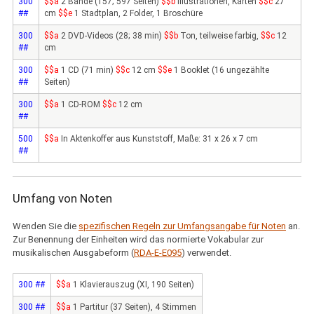
300
$$a
2 Bände (157; 597 Seiten)
$$b
Illustrationen, Karten
$$c
27
##
cm
$$e
1 Stadtplan, 2 Folder, 1 Broschüre
300
$$a
2 DVD-Videos (28; 38 min)
$$b
Ton, teilweise farbig,
$$c
12
##
cm
300
$$a
1 CD (71 min)
$$c
12 cm
$$e
1 Booklet (16 ungezählte
##
Seiten)
300
$$a
1 CD-ROM
$$c
12 cm
##
500
$$a
In Aktenkoffer aus Kunststoff, Maße: 31 x 26 x 7 cm
##
Umfang von Noten
Wenden Sie die
spezifischen Regeln zur Umfangsangabe für Noten
an.
Zur Benennung der Einheiten wird das normierte Vokabular zur
musikalischen Ausgabeform (
RDA-E-E095
) verwendet.
300 ##
$$a
1 Klavierauszug (XI, 190 Seiten)
300 ##
$$a
1 Partitur (37 Seiten), 4 Stimmen