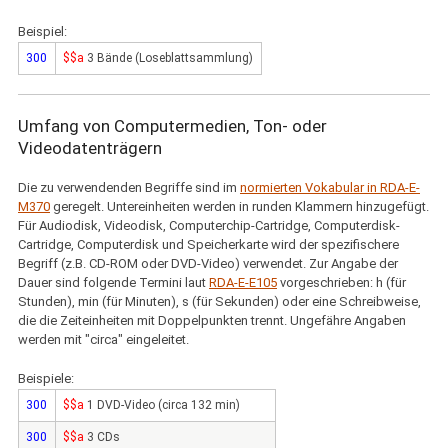
Beispiel:
300
$$a
3 Bände (Loseblattsammlung)
Umfang von Computermedien, Ton- oder
Videodatenträgern
Die zu verwendenden Begriffe sind im
normierten Vokabular in RDA-E-
M370
geregelt. Untereinheiten werden in runden Klammern hinzugefügt.
Für Audiodisk, Videodisk, Computerchip-Cartridge, Computerdisk-
Cartridge, Computerdisk und Speicherkarte wird der spezifischere
Begriff (z.B. CD-ROM oder DVD-Video) verwendet. Zur Angabe der
Dauer sind folgende Termini laut
RDA-E-E105
vorgeschrieben: h (für
Stunden), min (für Minuten), s (für Sekunden) oder eine Schreibweise,
die die Zeiteinheiten mit Doppelpunkten trennt. Ungefähre Angaben
werden mit "circa" eingeleitet.
Beispiele:
300
$$a
1 DVD-Video (circa 132 min)
300
$$a
3 CDs