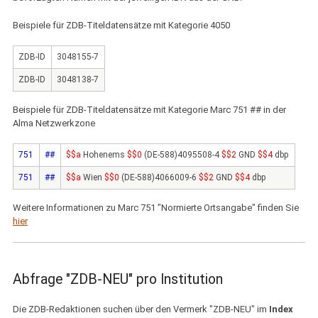
Beispiele für ZDB-Titeldatensätze mit Kategorie 4050
ZDB-ID
3048155-7
ZDB-ID
3048138-7
Beispiele für ZDB-Titeldatensätze mit Kategorie Marc 751 ## in der
Alma Netzwerkzone
751
##
$$a
Hohenems
$$0
(DE-588)4095508-4
$$2
GND
$$4
dbp
751
##
$$a
Wien
$$0
(DE-588)4066009-6
$$2
GND
$$4
dbp
Weitere Informationen zu Marc 751 "Normierte Ortsangabe" finden Sie
hier
Abfrage "ZDB-NEU" pro Institution
Die ZDB-Redaktionen suchen über den Vermerk "ZDB-NEU" im
Index