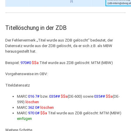
Titellöschung in der ZDB
Der Fehlervermerk „Titel wurde aus ZDB gelöscht“ bedeutet, der
Datensatz wurde aus der ZDB gelöscht, da er sich z.B. als MBW
herausgestellt hat.
Beispiel:
970#0
$$a
Titel wurde aus ZDB gelöscht: MTM (MBW)
Vorgehensweise im OBV:
Titeldatensatz
MARC
016 7#
bzw.
035##
$$a
(DE-600) sowie
035##
$$a
(DE-
599)
löschen
MARC
362 0#
löschen
MARC
970 0#
$$a
Titel wurde aus ZDB gelöscht: MTM (MBW)
einfügen
Weitere Schritte