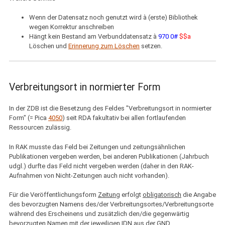
Wenn der Datensatz noch genutzt wird à (erste) Bibliothek
wegen Korrektur anschreiben
Hängt kein Bestand am Verbunddatensatz à
970 0#
$$a
Löschen und
Erinnerung zum Löschen
setzen.
Verbreitungsort in normierter Form
In der ZDB ist die Besetzung des Feldes "V
erbreitungsort in normierter
Form" (= Pica
4050
)
seit RDA fakultativ bei allen fortlaufenden
Ressourcen zulässig.
In RAK musste das Feld bei Zeitungen und zeitungsähnlichen
Publikationen vergeben werden, bei anderen Publikationen (Jahrbuch
udgl.) durfte das Feld nicht vergeben werden (daher in den RAK-
Aufnahmen von Nicht-Zeitungen auch nicht vorhanden).
Für die Veröffentlichungsform
Zeitung
erfolgt
obligatorisch
die Angabe
des bevorzugten Namens des/der Verbreitungsortes/Verbreitungsorte
während des Erscheinens und zusätzlich den/die gegenwärtig
bevorzugten Namen mit der jeweiligen IDN aus der GND.