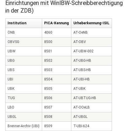
Einrichtungen mit WinIBW-Schreibberechtigung
in der ZDB)
Institution
PICA-Kennung
Urheberkennung-ISIL
ÖNB
4060
AT-OeNB
OBVSG
8500
AT-OBV
UBW
8501
AT-UBW-002
UBG
8502
AT-UBG-HB
UBS
8503
AT-UBS-HB
UBI
8504
AT-UBI-HB
UBK
8505
AT-UBK
TUG
8506
AT-UBTUG-HB
LBO
8507
AT-OOeLB
UBGL
8508
AT-UBGL
Brenner-Archiv (UBI)
8509
T-UBI-624