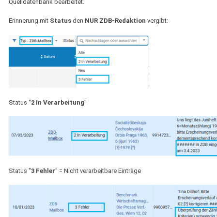
Quelldatenbank bearbeitet.
Erinnerung mit
Status
den
NUR ZDB-Redaktion
vergibt:
Status "
2 In Verarbeitung
"
Status "
3 Fehler
" = Nicht verarbeitbare Einträge