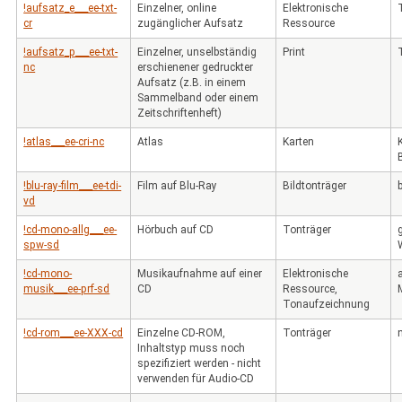
!aufsatz_e___ee-txt-
Einzelner, online
Elektronische
cr
zugänglicher Aufsatz
Ressource
!aufsatz_p___ee-txt-
Einzelner, unselbständig
Print
nc
erschienener gedruckter
Aufsatz (z.B. in einem
Sammelband oder einem
Zeitschriftenheft)
!atlas___ee-cri-nc
Atlas
Karten
!blu-ray-film___ee-tdi-
Film auf Blu-Ray
Bildtonträger
vd
!cd-mono-allg___ee-
Hörbuch auf CD
Tonträger
spw-sd
!cd-mono-
Musikaufnahme auf einer
Elektronische
musik___ee-prf-sd
CD
Ressource,
Tonaufzeichnung
!cd-rom___ee-XXX-cd
Einzelne CD-ROM,
Tonträger
Inhaltstyp muss noch
spezifiziert werden - nicht
verwenden für Audio-CD