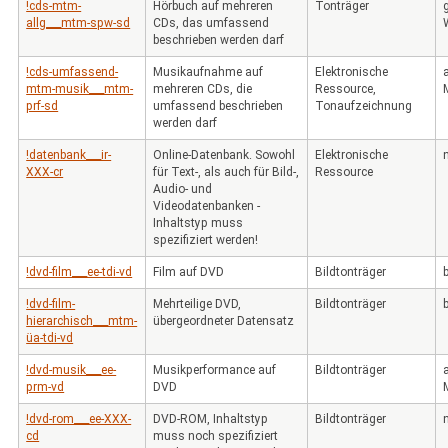
!cds-mtm-
Hörbuch auf mehreren
Tonträger
allg___mtm-spw-sd
CDs, das umfassend
beschrieben werden darf
!cds-umfassend-
Musikaufnahme auf
Elektronische
mtm-musik___mtm-
mehreren CDs, die
Ressource,
prf-sd
umfassend beschrieben
Tonaufzeichnung
werden darf
!datenbank___ir-
Online-Datenbank. Sowohl
Elektronische
XXX-cr
für Text-, als auch für Bild-,
Ressource
Audio- und
Videodatenbanken -
Inhaltstyp muss
spezifiziert werden!
!dvd-film___ee-tdi-vd
Film auf DVD
Bildtonträger
!dvd-film-
Mehrteilige DVD,
Bildtonträger
hierarchisch___mtm-
übergeordneter Datensatz
üa-tdi-vd
!dvd-musik___ee-
Musikperformance auf
Bildtonträger
prm-vd
DVD
!dvd-rom___ee-XXX-
DVD-ROM, Inhaltstyp
Bildtonträger
cd
muss noch spezifiziert