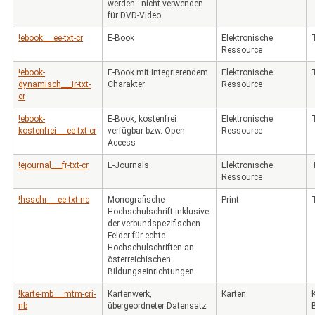
werden - nicht verwenden
für DVD-Video
!ebook___ee-txt-cr
E-Book
Elektronische
Ressource
!ebook-
E-Book mit integrierendem
Elektronische
dynamisch___ir-txt-
Charakter
Ressource
cr
!ebook-
E-Book, kostenfrei
Elektronische
kostenfrei___ee-txt-cr
verfügbar bzw. Open
Ressource
Access
!ejournal___fr-txt-cr
E-Journals
Elektronische
Ressource
!hsschr___ee-txt-nc
Monografische
Print
Hochschulschrift inklusive
der verbundspezifischen
Felder für echte
Hochschulschriften an
österreichischen
Bildungseinrichtungen
!karte-mb___mtm-cri-
Kartenwerk,
Karten
nb
übergeordneter Datensatz