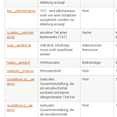
Ableitung erzeugt
!tut___mtm-tut-txt-nc
TUT - wird üblicherweise
Print
nicht von einer Schablone
ausgehend, sondern via
Ableitung erzeugt
!u_karte___mtm-tat-
einzelner Teil eines
Karten
cri-nb
Kartenwerks (TAT)
!usb___ee-XXX-cb
USB-Stick, Inhaltstyp
Elektronische
muss noch spezifiziert
Ressource
werden
!video___ee-tdi-vf
VHS-Kassette
Bildtonträger
!zeitschr___fr-txt-nc
Printzeitschrift
Print
!zsstellung_ot___ee-
Gedruckte
Print
txt-nc
Zusammenstellung, die
als einzelne Einheit
erscheint und keinen
übergeordneten Titel hat
!zsstellung_t___ee-
Gedruckte
Print
txt-nc
Zusammenstellung, die
als einzelne Einheit