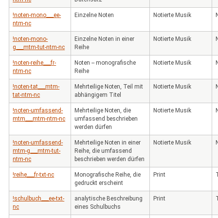
!noten-mono___ee-
Einzelne Noten
Notierte Musik
ntm-nc
!noten-mono-
Einzelne Noten in einer
Notierte Musik
g___mtm-tut-ntm-nc
Reihe
!noten-reihe___fr-
Noten -- monografische
Notierte Musik
ntm-nc
Reihe
!noten-tat___mtm-
Mehrteilige Noten, Teil mit
Notierte Musik
tat-ntm-nc
abhängigem Titel
!noten-umfassend-
Mehrteilige Noten, die
Notierte Musik
mtm___mtm-ntm-nc
umfassend beschrieben
werden dürfen
!noten-umfassend-
Mehrteilige Noten in einer
Notierte Musik
mtm-g___mtm-tut-
Reihe, die umfassend
ntm-nc
beschrieben werden dürfen
!reihe___fr-txt-nc
Monografische Reihe, die
Print
gedruckt erscheint
!schulbuch___ee-txt-
analytische Beschreibung
Print
nc
eines Schulbuchs