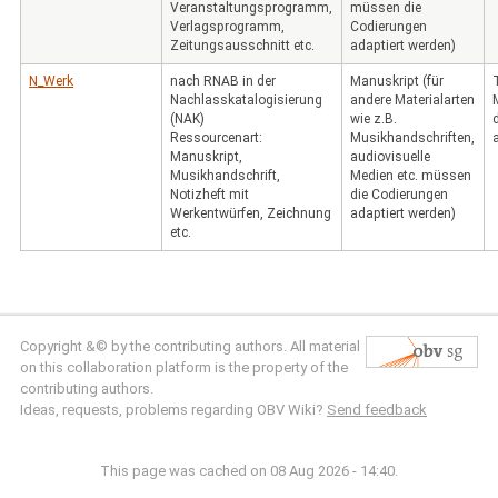
Veranstaltungsprogramm,
müssen die
Verlagsprogramm,
Codierungen
Zeitungsausschnitt etc.
adaptiert werden)
N_Werk
nach RNAB in der
Manuskript (für
Nachlasskatalogisierung
andere Materialarten
(NAK)
wie z.B.
Ressourcenart:
Musikhandschriften,
Manuskript,
audiovisuelle
Musikhandschrift,
Medien etc. müssen
Notizheft mit
die Codierungen
Werkentwürfen, Zeichnung
adaptiert werden)
etc.
Copyright &© by the contributing authors. All material
on this collaboration platform is the property of the
contributing authors.
Ideas, requests, problems regarding OBV Wiki?
Send feedback
This page was cached on 08 Aug 2026 - 14:40.