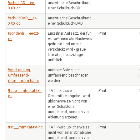
!schulbCD___ee-
analytische Beschreibung
XXX-cd
einer Schulbuch-CD
!schulbDVD___ee-
analytische Beschreibung
XXX-cd
einer Schulbuch-DVD
!sonderdr___ee-txt-
Einzelner Aufsatz, der für
Print
nc
Autor*innen als Nachweis
gedruckt und an sie
verschickt wird - graue
Literatur, heutzutage
unüblich
!spiel-analog-
analoge Spiele, die
umfassend-
umfassend beschrieben
mtm___mtm-tdf-nr
werden
!tat-g___mtm-tat-txt-
TAT inklusive
Print
nc
Gesamttitelangabe - wird
üblicherweise nicht von
einer Schablone
ausgehend, sondern via
Ableitung erzeugt
!tat___mtm-tat-txt-nc
TAT - wird üblicherweise
Print
nicht von einer Schablone
ausgehend, sondern via