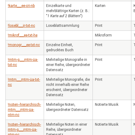
!karte___ee-cri-nb
Einzelkarte und
Karten
mehrblättrige Karten (z. B.:
"
1 Karte auf 2 Blättern
")
!losebl___ir-txt-nc
Loseblattsammlung
Print
!mikrof___ee-txt-he
Mikroform
!monogr___ee-txt-nc
Einzelne Einheit,
Print
gedrucktes Buch
!mtm-g___mtm-üa-
Mehrteilige Monografie in
Print
txt-nc
einer Reihe, übergeordneter
Datensatz
!mtm___mtm-üa-txt-
Mehrteilige Monografie, die
Print
nc
nicht innerhalb einer Reihe
erscheint, übergeordneter
Datensatz
!noten--hierarchisch-
Mehrteilige Noten,
Notierte Musik
mtm___mtm-üa-
übergeordneter Datensatz
ntm-nc
!noten--hierarchisch-
Mehrteilige Noten in einer
Notierte Musik
mtm-g___mtm-üa-
Reihe, übergeordneter
ntm-nc
Datensatz