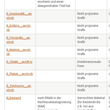
erscheint und einen
übergeordneten Titel hat
B_Druckgrafik___ee-
Nicht projizierte
sti-nb
Grafik
B_Exlibris___ee-sti-
Nicht projizierte
nb
Grafik
B_Fotografie___ee-
Nicht projizierte
sti-nb
Grafik
B_Malerei___ee-sti-
Nicht projizierte
nb
Grafik
B_Objekt___ee-tdf-nr
Dreidimensionale
Form
B_Plakat___ee-sti-nb
Nicht projizierte
Grafik
B_Zeichnung___ee-
Nicht projizierte
sti-nb
Grafik
N_Bestand
nach RNAB in der
Gemischtes Material
Nachlasskatalogisierung
(für Bestände die
(NAK)
z.B. nur aus