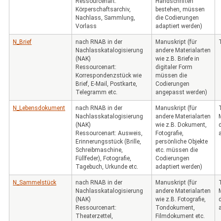
Ressourcenart:
Handschriften
Körperschaftsarchiv,
bestehen, müssen
Nachlass, Sammlung,
die Codierungen
Vorlass
adaptiert werden)
N_Brief
nach RNAB in der
Manuskript (für
Nachlasskatalogisierung
andere Materialarten
(NAK)
wie z.B. Briefe in
Ressourcenart:
digitaler Form
Korrespondenzstück wie
müssen die
Brief, E-Mail, Postkarte,
Codierungen
Telegramm etc.
angepasst werden)
N_Lebensdokument
nach RNAB in der
Manuskript (für
Nachlasskatalogisierung
andere Materialarten
(NAK)
wie z.B. Dokument,
Ressourcenart: Ausweis,
Fotografie,
Erinnerungsstück (Brille,
persönliche Objekte
Schreibmaschine,
etc. müssen die
Füllfeder), Fotografie,
Codierungen
Tagebuch, Urkunde etc.
adaptiert werden)
N_Sammelstück
nach RNAB in der
Manuskript (für
Nachlasskatalogisierung
andere Materialarten
(NAK)
wie z.B. Fotografie,
Ressourcenart:
Tondokument,
Theaterzettel,
Filmdokument etc.