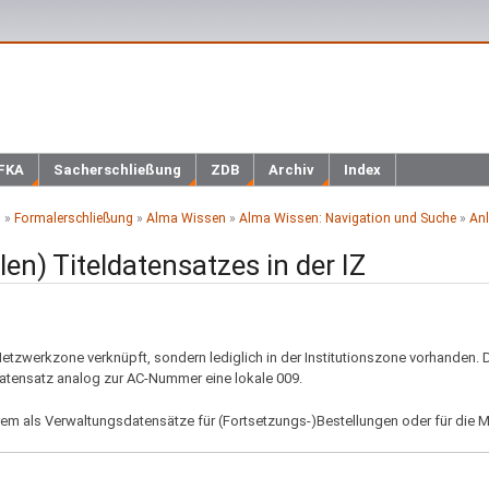
FKA
Sacherschließung
ZDB
Archiv
Index
h
»
Formalerschließung
»
Alma Wissen
»
Alma Wissen: Navigation und Suche
»
Anl
len) Titeldatensatzes in der IZ
r Netzwerkzone verknüpft, sondern lediglich in der Institutionszone vorhanden.
r Datensatz analog zur AC-Nummer eine lokale 009.
m als Verwaltungsdatensätze für (Fortsetzungs-)Bestellungen oder für die M