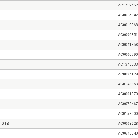
AC1719452
AC0015342
AC0019368
AC0006851
AC0041358
AC0000990
AC1375033
AC0024124
AC0143863
AC0001870
AC0073467
AC0158000
rn GTB
AC0003628
AC0645640