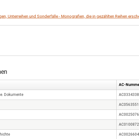
n, Unterreihen und Sonderfälle - Monografien, die in gezählten Reihen ersche
hen
AC-Numme
ce. Dokumente
AC0334338
AC0563551
AC0025076
AC0100872
hichte
AC0026604