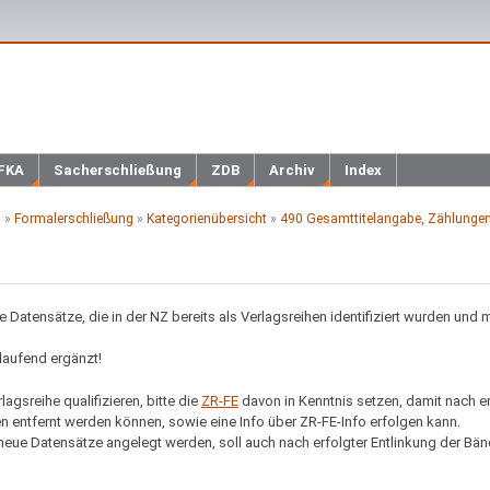
FKA
Sacherschließung
ZDB
Archiv
Index
h
»
Formalerschließung
»
Kategorienübersicht
»
490 Gesamttitelangabe, Zählungen,
ne Datensätze, die in der NZ bereits als Verlagsreihen identifiziert wurden und 
 laufend ergänzt!
lagsreihe qualifizieren, bitte die
ZR-FE
davon in Kenntnis setzen, damit nach e
 entfernt werden können, sowie eine Info über ZR-FE-Info erfolgen kann.
ue Datensätze angelegt werden, soll auch nach erfolgter Entlinkung der Bän