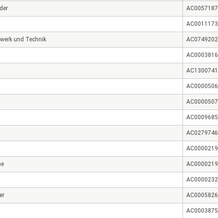
der
AC0057187
AC0011173
werk und Technik
AC0749202
AC0003816
AC1300741
AC0000506
AC0000507
AC0009685
AC0279746
AC0000219
he
AC0000219
AC0000232
er
AC0005826
AC0003875