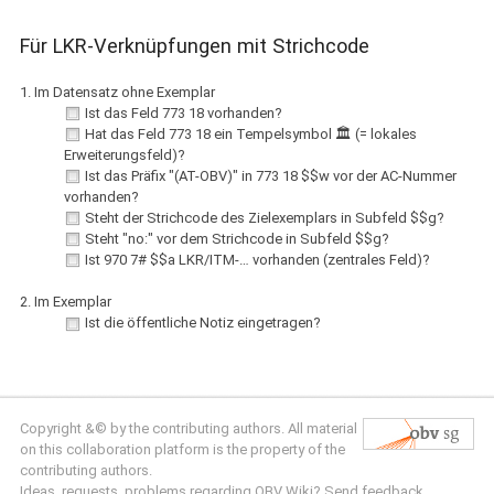
Für LKR-Verknüpfungen mit Strichcode
1. Im Datensatz ohne Exemplar
Ist das Feld 773 18 vorhanden?
Hat das Feld 773 18 ein Tempelsymbol 🏛 (= lokales
Erweiterungsfeld)?
Ist das Präfix "(AT-OBV)" in 773 18 $$w vor der AC-Nummer
vorhanden?
Steht der Strichcode des Zielexemplars in Subfeld $$g?
Steht "no:" vor dem Strichcode in Subfeld $$g?
Ist 970 7# $$a LKR/ITM-… vorhanden (zentrales Feld)?
2. Im Exemplar
Ist die öffentliche Notiz eingetragen?
Copyright &© by the contributing authors. All material
on this collaboration platform is the property of the
contributing authors.
Ideas, requests, problems regarding OBV Wiki?
Send feedback