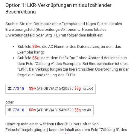
Option 1: LKR-Verknüpfungen mit aufzählender
Beschreibung
Suchen Sie den Datensatz ohne Exemplar und fügen Sie ein lokales
Erweiterungsfeld (Bearbeitungs-Aktionen → Neues lokales
Erweiterungsfeld oder Strg + L) mit folgendem Inhalt ein:
Subfeld
$$w
: die AC-Nummer des Datensatzes, an dem das
Exemplar hängt
Subfeld
$$g
: nach dem Präfix "no:" ohne Abstand der Inhalt aus
dem Feld "Zählung A" des Exemplars. Bei Bindeeinheiten ist dies
"LKR", bei Verknüpfungen zur hierarchischen Überordnung in der
Regel die Bandzählung des TUTs.
🏛
773 18
$$w
(AT-OBV)AC15420590
$$g
no:LKR
oder
🏛
773 18
$$w
(AT-OBV)AC15420590
$$g
no:40
Benötigt man einen weiteren Filter (z. B. bei Heften von
Zeitschriftenjahrgängen) kann der Inhalt aus dem Feld "Zählung B" des