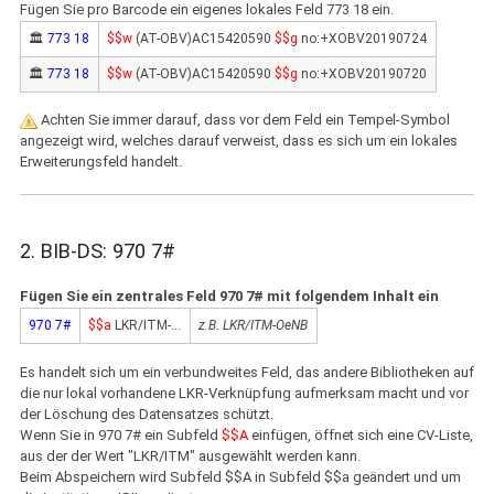
Fügen Sie pro Barcode ein eigenes lokales Feld 773 18 ein.
🏛
773 18
$$w
(AT-OBV)AC15420590
$$g
no:+XOBV20190724
🏛
773 18
$$w
(AT-OBV)AC15420590
$$g
no:+XOBV20190720
Achten Sie immer darauf, dass vor dem Feld ein Tempel-Symbol
angezeigt wird, welches darauf verweist, dass es sich um ein lokales
Erweiterungsfeld handelt.
2. BIB-DS: 970 7#
Fügen Sie ein zentrales Feld 970 7# mit folgendem Inhalt ein
970 7#
$$a
LKR/ITM-...
z.B. LKR/ITM-OeNB
Es handelt sich um ein verbundweites Feld, das andere Bibliotheken auf
die nur lokal vorhandene LKR-Verknüpfung aufmerksam macht und vor
der Löschung des Datensatzes schützt.
Wenn Sie in 970 7# ein Subfeld
$$A
einfügen, öffnet sich eine CV-Liste,
aus der der Wert "LKR/ITM" ausgewählt werden kann.
Beim Abspeichern wird Subfeld $$A in Subfeld $$a geändert und um