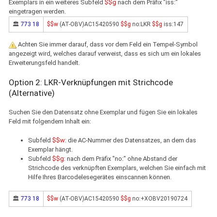
Exemplars in ein weiteres Subfeld
$$g
nach dem Präfix "iss:"
eingetragen werden.
🏛
773 18
$$w
(AT-OBV)AC15420590
$$g
no:LKR
$$g
iss:147
Achten Sie immer darauf, dass vor dem Feld ein Tempel-Symbol
angezeigt wird, welches darauf verweist, dass es sich um ein lokales
Erweiterungsfeld handelt.
Option 2: LKR-Verknüpfungen mit Strichcode
(Alternative)
Suchen Sie den Datensatz ohne Exemplar und fügen Sie ein lokales
Feld mit folgendem Inhalt ein:
Subfeld
$$w
: die AC-Nummer des Datensatzes, an dem das
Exemplar hängt.
Subfeld
$$g
: nach dem Präfix "no:" ohne Abstand der
Strichcode des verknüpften Exemplars, welchen Sie einfach mit
Hilfe Ihres Barcodelesegerätes einscannen können.
🏛
773 18
$$w
(AT-OBV)AC15420590
$$g
no:+XOBV20190724