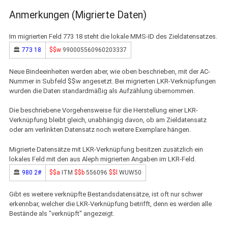
Anmerkungen (Migrierte Daten)
Im migrierten Feld 773 18 steht die lokale MMS-ID des Zieldatensatzes.
🏛
773 18
$$w
990005560960203337
Neue Bindeeinheiten werden aber, wie oben beschrieben, mit der AC-
Nummer in Subfeld $$w angesetzt. Bei migrierten LKR-Verknüpfungen
wurden die Daten standardmäßig als Aufzählung übernommen.
Die beschriebene Vorgehensweise für die Herstellung einer LKR-
Verknüpfung bleibt gleich, unabhängig davon, ob am Zieldatensatz
oder am verlinkten Datensatz noch weitere Exemplare hängen.
Migrierte Datensätze mit LKR-Verknüpfung besitzen zusätzlich ein
lokales Feld mit den aus Aleph migrierten Angaben im LKR-Feld.
🏛
980 2#
$$a
ITM
$$b
556096
$$l
WUW50
Gibt es weitere verknüpfte Bestandsdatensätze, ist oft nur schwer
erkennbar, welcher die LKR-Verknüpfung betrifft, denn es werden alle
Bestände als "verknüpft" angezeigt.