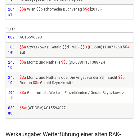
264
$$a
Wien
$$b
echomedia Buchverlag
$$c
[2018]-
#1
TUT:
009
AC15596893
100
$$a
Szyszkowitz, Gerald $$d 1938-
$$0
(DE-588)118877968
$$4
1#
aut
240
$$a
Moritz und Nathalie
$$0
(DE-588)1181388724
10
245
$$a
Moritz und Nathalie oder Die Angst vor der Sehnsucht
$$b
10
Roman
$$c
Gerald Szyszkowitz
490
$$a
Gesammelte Werke in Einzelbänden / Gerald Szyszkowitz
1#
830
$$w
(AT-OBV)AC15594027
#0
Werkausgabe: Weiterführung einer alten RAK-