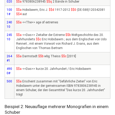
020
$$a
9783806238945
$$q
2 Bände in Schuber
100
$$a
Hobsbawm, Eric J.
$$d
1917-2012
$$0
(DE-588)120342081
1#
$$4
aut
240
$$a
<<The>> age of extremes
10
245
$$a
<<Das>> Zeitalter der Extreme
$$b
Weltgeschichte des 20.
10
Jahrhunderts
$$c
Eric Hobsbawm ; aus dem Englischen von Udo
Rennert ; mit einem Vorwort von Richard J. Evans, aus dem
Englischen von Thomas Bertram
264
$$a
Darmstadt
$$b
wbg Theiss
$$c
[2019]
#1
490
$$a
<<Das>> kurze 20. Jahrhundert / Eric Hobsbawm
0#
500
$$a
Erscheint zusammen mit "Gefährliche Zeiten" von Eric
Hobsbawm unter der gemeinsamen ISBN 9783806238945 in
einem Schuber, der den Gesamttitel "Das kurze 20. Jahrhundert"
trägt
Beispiel 2: Neuauflage mehrerer Monografien in einem
Schuber