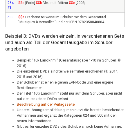
264
$$a
[Paris]
$$b
Bleu nuit éditeur
$$c
[2008]
#1
500
$$a
Erscheint teilweise im Schuber mit dem Gesamttitel
"Musiques à Versailles" und der ISBN 9782358840804
Beispiel 3: DVDs werden einzeln, in verschienenen Sets
und auch als Teil der Gesamtausgabe im Schuber
angeboten
Beispiel: "10x Landkrimi" (Gesamtausgabe 1-10 im Schuber, ©
2016)
Die einzelnen DVDs sind teilweise früher erschienen (© 2014,
2015 und 2016)
Der Schuber hat einen eigenen EAN-Code und eine eigene
Bestellnummer
Der Titel "10 x Landkrimi" steht nur auf dem Schuber, aber nicht
auf den einzelnen DVDs selbst
Beschreibung auf der Verlagsseite
Unsere Lösungsempfehlung: man nutzt die bereits bestehenden
Aufnahmen und ergänzt die Kategorien 024 und 500 mit den
neuen Informationen
Gibt es für einzelne DVDs des Schubers noch keine Aufnahme,