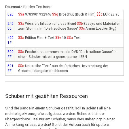
Datensatz für den Textband:
020
$$a
9783901932946
$$q
Broschur, (Buch & Film)
$$c
EUR 28,90
245
$$a
Wien, die Inflation und das Elend
$$b
Essays und Materialien
00
zum Stummfilm "Die freudlose Gasse"
$$c
Armin Loacker (Hg.)
490
$$a
Edition Film + Text
$$v
10
$$a
Text
1#
500
$$a
Erscheint zusammen mit der DVD "Die freudlose Gasse" in
##
einem Schuber mit einer gemeinsamen ISBN
591
$$a
Unterreihe "Text" aus der farblichen Hervorhebung der
##
Gesamttitelangabe erschlossen
Schuber mit gezählten Ressourcen
Sind die Bände in einem Schuber gezählt, soll in jedem Fall eine
mehrteilige Monografie aufgebaut werden. Befindet sich der
übergeordnete Titel nur am Schuber, muss dies unbedingt in einer
Anmerkung erfasst werden! So ist der Aufbau auch für spätere