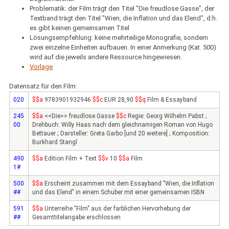
Problematik: der Film trägt den Titel "Die freudlose Gasse", der
Textband trägt den Titel "Wien, die Inflation und das Elend", d.h.
es gibt keinen gemeinsamen Titel
Lösungsempfehlung: keine mehrteilige Monografie, sondern
zwei einzelne Einheiten aufbauen. In einer Anmerkung (Kat. 500)
wird auf die jeweils andere Ressource hingewiesen.
Vorlage
Datensatz für den Film:
020
$$a
9783901932946
$$c
EUR 28,90
$$q
Film & Essayband
245
$$a
<<Die>> freudlose Gasse
$$c
Regie: Georg Wilhelm Pabst ;
00
Drehbuch: Willy Haas nach dem gleichnamigen Roman von Hugo
Bettauer ; Darsteller: Greta Garbo [und 20 weitere] ; Komposition:
Burkhard Stangl
490
$$a
Edition Film + Text
$$v
10
$$a
Film
1#
500
$$a
Erscheint zusammen mit dem Essayband "Wien, die Inflation
##
und das Elend" in einem Schuber mit einer gemeinsamen ISBN
591
$$a
Unterreihe "Film" aus der farblichen Hervorhebung der
##
Gesamttitelangabe erschlossen