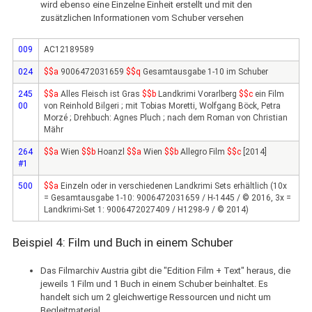
wird ebenso eine Einzelne Einheit erstellt und mit den
zusätzlichen Informationen vom Schuber versehen
009
AC12189589
024
$$a
9006472031659
$$q
Gesamtausgabe 1-10 im Schuber
245
$$a
Alles Fleisch ist Gras
$$b
Landkrimi Vorarlberg
$$c
ein Film
00
von Reinhold Bilgeri ; mit Tobias Moretti, Wolfgang Böck, Petra
Morzé ; Drehbuch: Agnes Pluch ; nach dem Roman von Christian
Mähr
264
$$a
Wien
$$b
Hoanzl
$$a
Wien
$$b
Allegro Film
$$c
[2014]
#1
500
$$a
Einzeln oder in verschiedenen Landkrimi Sets erhältlich (10x
= Gesamtausgabe 1-10: 9006472031659 / H-1445 / © 2016, 3x =
Landkrimi-Set 1: 9006472027409 / H1298-9 / © 2014)
Beispiel 4: Film und Buch in einem Schuber
Das Filmarchiv Austria gibt die "Edition Film + Text" heraus, die
jeweils 1 Film und 1 Buch in einem Schuber beinhaltet. Es
handelt sich um 2 gleichwertige Ressourcen und nicht um
Begleitmaterial.