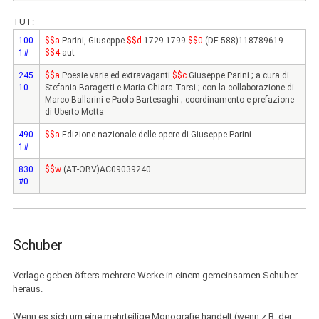
TUT:
100
$$a
Parini, Giuseppe
$$d
1729-1799
$$0
(DE-588)118789619
1#
$$4
aut
245
$$a
Poesie varie ed extravaganti
$$c
Giuseppe Parini ; a cura di
10
Stefania Baragetti e Maria Chiara Tarsi ; con la collaborazione di
Marco Ballarini e Paolo Bartesaghi ; coordinamento e prefazione
di Uberto Motta
490
$$a
Edizione nazionale delle opere di Giuseppe Parini
1#
830
$$w
(AT-OBV)AC09039240
#0
Schuber
Verlage geben öfters mehrere Werke in einem gemeinsamen Schuber
heraus.
Wenn es sich um eine
mehrteilige Monografie
handelt (wenn z.B. der