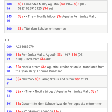
100
$$a
Fernández Mallo, Agustín
$$d
1967-
$$0
(DE-
1#
588)1025915925
$$4
aut
245
$$a
<<The>> Nocilla trilogy
$$c
Agustín Fernández Mallo
10
500
$$a
Titel dem Schuber entnommen
TUT
009
AC16083079
100
$$a
Fernández Mallo, Agustín
$$d
1967-
$$0
(DE-
1#
588)1025915925
$$4
aut
245
$$a
Nocilla dream
$$c
Agustín Fernández Mallo ; translated from
10
the Spanish by Thomas Bunstead
264
$$a
New York
$$b
Farrar, Straus and Giroux
$$c
2019
#1
490
$$a
<<The>> Nocilla trilogy / Agustín Fernández Mallo
$$a
1
1#
591
$$a
Gesamttitel dem Schuber bzw. der Verlagsseite entnommen
830
$$w
(AT-OBV)AC16069008
$$v
1