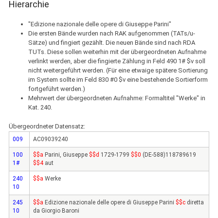
Hierarchie
"Edizione nazionale delle opere di Giuseppe Parini"
Die ersten Bände wurden nach RAK aufgenommen (TATs/u-
Sätze) und fingiert gezählt. Die neuen Bände sind nach RDA
TUTs. Diese sollen weiterhin mit der übergeordneten Aufnahme
verlinkt werden, aber die fingierte Zählung in Feld 490 1# $v soll
nicht weitergeführt werden. (Für eine etwaige spätere Sortierung
im System sollte im Feld 830 #0 $v eine bestehende Sortierform
fortgeführt werden.)
Mehrwert der übergeordneten Aufnahme: Formaltitel "Werke" in
Kat. 240.
Übergeordneter Datensatz:
009
AC09039240
100
$$a
Parini, Giuseppe
$$d
1729-1799
$$0
(DE-588)118789619
1#
$$4
aut
240
$$a
Werke
10
245
$$a
Edizione nazionale delle opere di Giuseppe Parini
$$c
diretta
10
da Giorgio Baroni