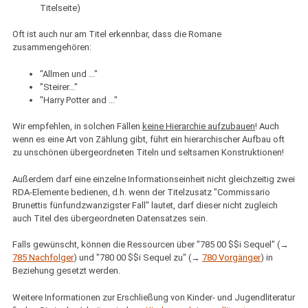
Titelseite)
Oft ist auch nur am Titel erkennbar, dass die Romane
zusammengehören:
"Allmen und ..."
"Steirer..."
"Harry Potter and ..."
Wir empfehlen, in solchen Fällen
keine Hierarchie aufzubauen
! Auch
wenn es eine Art von Zählung gibt, führt ein hierarchischer Aufbau oft
zu unschönen übergeordneten Titeln und seltsamen Konstruktionen!
Außerdem darf eine einzelne Informationseinheit nicht gleichzeitig zwei
RDA-Elemente bedienen, d.h. wenn der Titelzusatz "Commissario
Brunettis fünfundzwanzigster Fall" lautet, darf dieser nicht zugleich
auch Titel des übergeordneten Datensatzes sein.
Falls gewünscht, können die Ressourcen über "785 00 $$i Sequel" (→
785 Nachfolger
) und "780 00 $$i Sequel zu" (→
780 Vorgänger
) in
Beziehung gesetzt werden.
Weitere Informationen zur Erschließung von Kinder- und Jugendliteratur