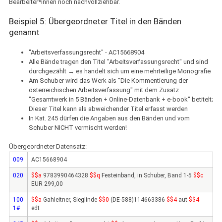
Bearbeiter*innen noch nachvollziehbar.
Beispiel 5: Übergeordneter Titel in den Bänden
genannt
"Arbeitsverfassungsrecht" - AC15668904
Alle Bände tragen den Titel "Arbeitsverfassungsrecht" und sind
durchgezählt → es handelt sich um eine mehrteilige Monografie
Am Schuber wird das Werk als "Die Kommentierung der
österreichischen Arbeitsverfassung" mit dem Zusatz
"Gesamtwerk in 5 Bänden + Online-Datenbank + e-book" betitelt;
Dieser Titel kann als abweichender Titel erfasst werden
In Kat. 245 dürfen die Angaben aus den Bänden und vom
Schuber NICHT vermischt werden!
Übergeordneter Datensatz:
009
AC15668904
020
$$a
9783990464328
$$q
Festeinband, in Schuber, Band 1-5
$$c
EUR 299,00
100
$$a
Gahleitner, Sieglinde
$$0
(DE-588)114663386
$$4
aut
$$4
1#
edt