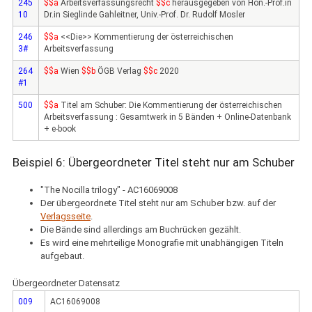
245
$$a
Arbeitsverfassungsrecht
$$c
herausgegeben von Hon.-Prof.in
10
Dr.in Sieglinde Gahleitner, Univ.-Prof. Dr. Rudolf Mosler
246
$$a
<<Die>> Kommentierung der österreichischen
3#
Arbeitsverfassung
264
$$a
Wien
$$b
ÖGB Verlag
$$c
2020
#1
500
$$a
Titel am Schuber: Die Kommentierung der österreichischen
Arbeitsverfassung : Gesamtwerk in 5 Bänden + Online-Datenbank
+ e-book
Beispiel 6: Übergeordneter Titel steht nur am Schuber
"The Nocilla trilogy" - AC16069008
Der übergeordnete Titel steht nur am Schuber bzw. auf der
Verlagsseite
.
Die Bände sind allerdings am Buchrücken gezählt.
Es wird eine mehrteilige Monografie mit unabhängigen Titeln
aufgebaut.
Übergeordneter Datensatz
009
AC16069008