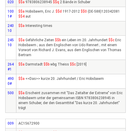
020
$$a
9783806238945
$$q
2 Bände in Schuber
100
$$a
Hobsbawm, Eric J.
$$d
1917-2012
$$0
(DE-588)120342081
1#
$$4
aut
240
$$a
Interesting times
10
245
$$a
Gefährliche Zeiten
$$b
ein Leben im 20. Jahrhundert
$$c
Eric
10
Hobsbawm ; aus dem Englischen von Udo Rennert ; mit einem
Vorwort von Richard J. Evans, aus dem Englischen von Thomas
Bertram
264
$$a
Darmstadt
$$b
wbg Theiss
$$c
[2019]
#1
490
$$a
<<Das>> kurze 20. Jahrhundert / Eric Hobsbawm
0#
500
$$a
Erscheint zusammen mit "Das Zeitalter der Extreme" von Eric
Hobsbawm unter der gemeinsamen ISBN 9783806238945 in
einem Schuber, der den Gesamttitel "Das kurze 20. Jahrhundert"
trägt
009
AC15672900