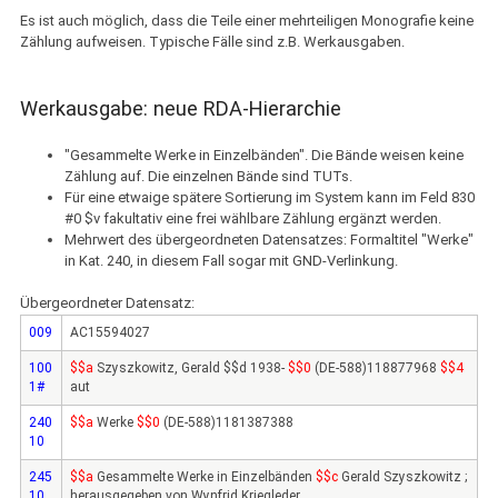
Es ist auch möglich, dass die Teile einer mehrteiligen Monografie keine
Zählung aufweisen. Typische Fälle sind z.B. Werkausgaben.
Werkausgabe: neue RDA-Hierarchie
"Gesammelte Werke in Einzelbänden". Die Bände weisen keine
Zählung auf. Die einzelnen Bände sind TUTs.
Für eine etwaige spätere Sortierung im System kann im Feld 830
#0 $v fakultativ eine frei wählbare Zählung ergänzt werden.
Mehrwert des übergeordneten Datensatzes: Formaltitel "Werke"
in Kat. 240, in diesem Fall sogar mit GND-Verlinkung.
Übergeordneter Datensatz:
009
AC15594027
100
$$a
Szyszkowitz, Gerald $$d 1938-
$$0
(DE-588)118877968
$$4
1#
aut
240
$$a
Werke
$$0
(DE-588)1181387388
10
245
$$a
Gesammelte Werke in Einzelbänden
$$c
Gerald Szyszkowitz ;
10
herausgegeben von Wynfrid Kriegleder